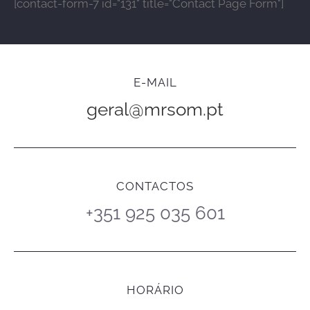
[contact-form-7 id="131" title="Contact Page Form"]
E-MAIL
geral@mrsom.pt
CONTACTOS
+351 925 035 601
HORÁRIO