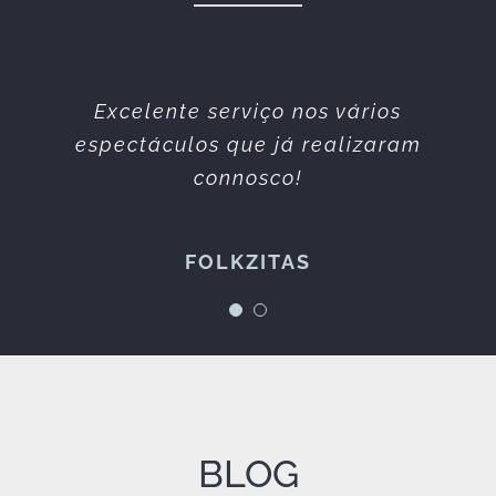
Equipa simpática e profissional.
Excelente serviço nos vários
espectáculos que já realizaram
Sempre prestáveis. Todos os
serviços prestados sempre da
connosco!
melhor qualidade.
FOLKZITAS
Espetáculos à Maneira
BLOG