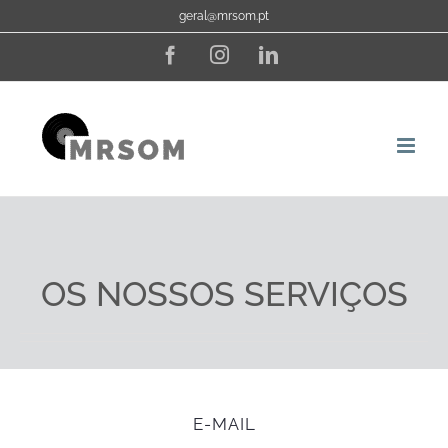
Skip
geral@mrsom.pt
to
Facebook
Instagram
LinkedIn
content
OS NOSSOS SERVIÇOS
E-MAIL