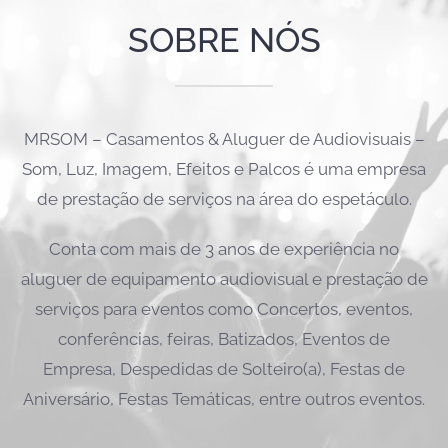
SOBRE NÓS
MRSOM – Casamentos & Aluguer de Audiovisuais –
Som, Luz, Imagem, Efeitos e Palcos é uma empresa
de prestação de serviços na área do espetáculo.
Conta com mais de 3 anos de experiência no
aluguer de equipamento audiovisual e prestação de
serviços para eventos como Concertos, eventos,
conferências, feiras, Batizados, Eventos de
Empresa, Despedidas de Solteiro(a), Festas de
Aniversário, Festas Temáticas, entre outros eventos.