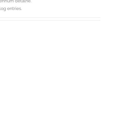
nenhum detalhe.
log entries.