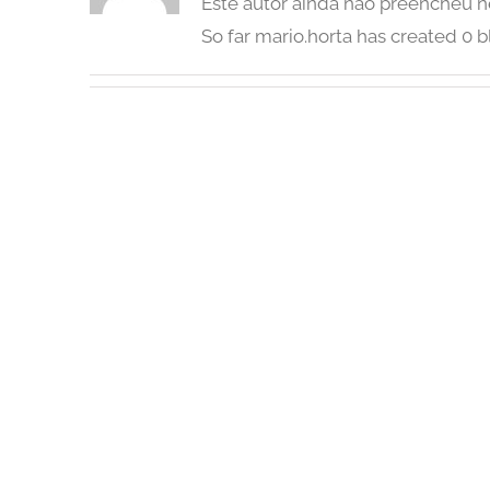
Este autor ainda não preencheu 
So far mario.horta has created 0 b