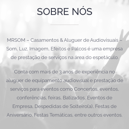
SOBRE NÓS
MRSOM – Casamentos & Aluguer de Audiovisuais –
Som, Luz, Imagem, Efeitos e Palcos é uma empresa
de prestação de serviços na área do espetáculo.
Conta com mais de 3 anos de experiência no
aluguer de equipamento audiovisual e prestação de
serviços para eventos como Concertos, eventos,
conferências, feiras, Batizados, Eventos de
Empresa, Despedidas de Solteiro(a), Festas de
Aniversário, Festas Temáticas, entre outros eventos.