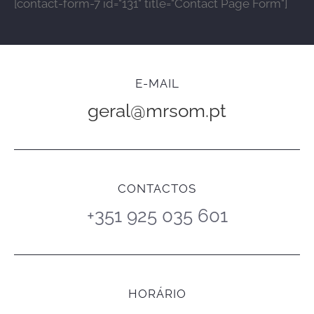
[contact-form-7 id="131" title="Contact Page Form"]
E-MAIL
geral@mrsom.pt
CONTACTOS
+351 925 035 601
HORÁRIO