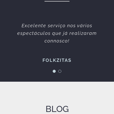
Equipa simpática e profissional.
Excelente serviço nos vários
espectáculos que já realizaram
Sempre prestáveis. Todos os
serviços prestados sempre da
connosco!
melhor qualidade.
FOLKZITAS
Espetáculos à Maneira
BLOG