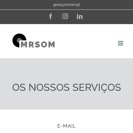
Skip
geral@mrsom.pt
to
Facebook
Instagram
LinkedIn
content
OS NOSSOS SERVIÇOS
E-MAIL