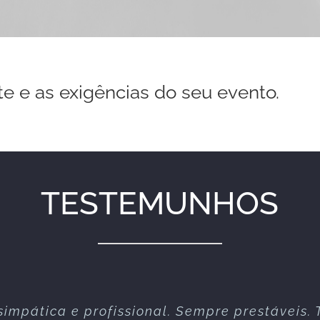
te e as exigências do seu evento.
TESTEMUNHOS
simpática e profissional. Sempre prestáveis. 
te serviço nos vários espectáculos que já re