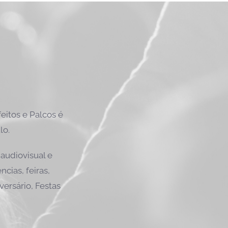
itos e Palcos é
lo.
audiovisual e
cias, feiras,
versário, Festas