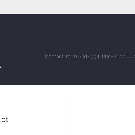
[contact-form-7 id="334" title="Free Qu
.
pt