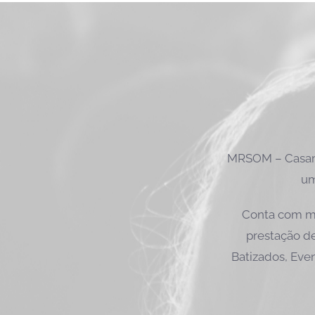
MRSOM – Casame
um
Conta com ma
prestação de
Batizados, Even