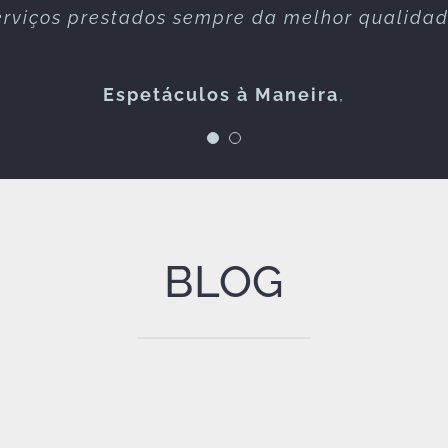
erviços prestados sempre da melhor qualidad
connosco!
Espetáculos à Maneira
FOLKZITAS
,
BLOG