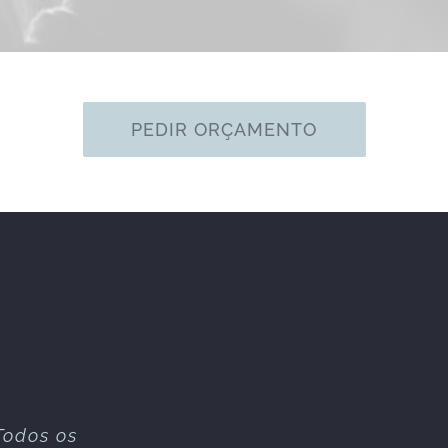
PEDIR ORÇAMENTO
Todos os
alizaram