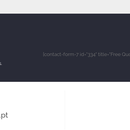
[contact-form-7 id="334" title="Free Qu
.
pt