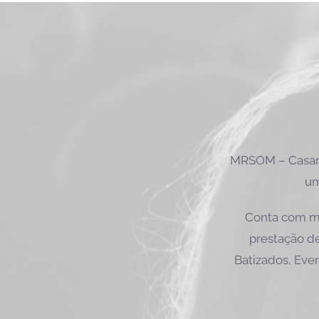
MRSOM – Casame
um
Conta com ma
prestação de
Batizados, Even