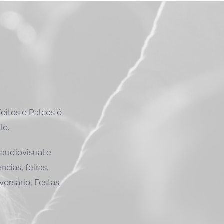
itos e Palcos é
lo.
audiovisual e
cias, feiras,
versário, Festas