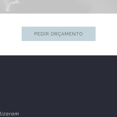
PEDIR ORÇAMENTO
Todos os
alizaram