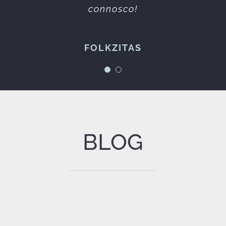
erviços prestados sempre da melhor qualidad
connosco!
Espetáculos à Maneira
FOLKZITAS
BLOG