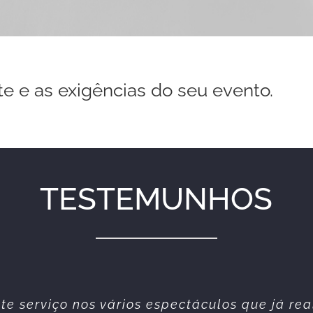
te e as exigências do seu evento.
TESTEMUNHOS
simpática e profissional. Sempre prestáveis. 
te serviço nos vários espectáculos que já re