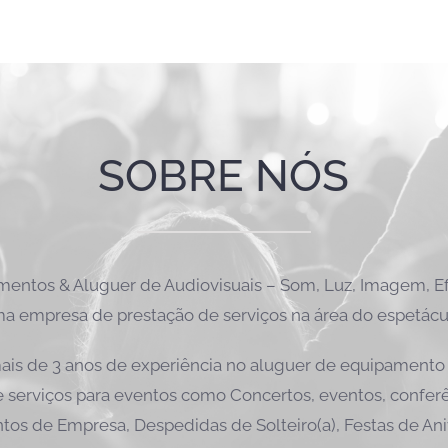
SOBRE NÓS
ntos & Aluguer de Audiovisuais – Som, Luz, Imagem, Efe
a empresa de prestação de serviços na área do espetácu
is de 3 anos de experiência no aluguer de equipamento 
 serviços para eventos como Concertos, eventos, conferên
tos de Empresa, Despedidas de Solteiro(a), Festas de Ani