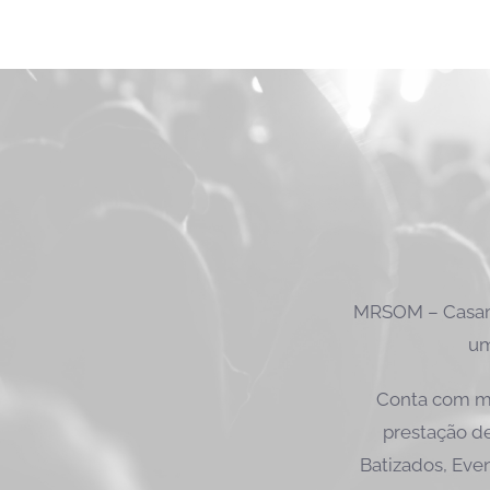
MRSOM – Casame
um
Conta com ma
prestação de
Batizados, Even