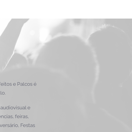
itos e Palcos é
lo.
audiovisual e
cias, feiras,
versário, Festas