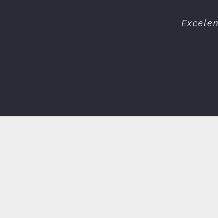
Equipa 
Excelen
s