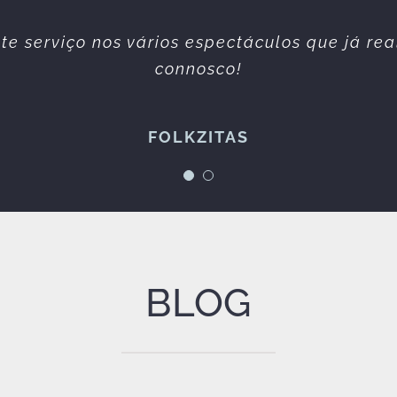
simpática e profissional. Sempre prestáveis. 
te serviço nos vários espectáculos que já re
erviços prestados sempre da melhor qualidad
connosco!
Espetáculos à Maneira
FOLKZITAS
BLOG