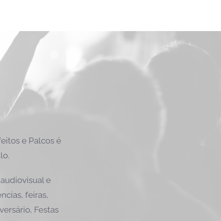
itos e Palcos é
lo.
audiovisual e
cias, feiras,
versário, Festas