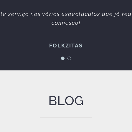
simpática e profissional. Sempre prestáveis. 
te serviço nos vários espectáculos que já re
erviços prestados sempre da melhor qualidad
connosco!
Espetáculos à Maneira
FOLKZITAS
BLOG