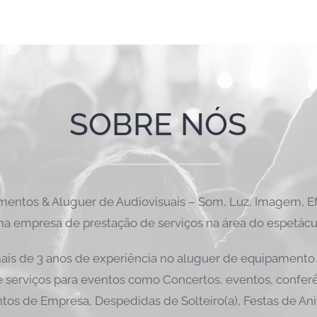
SOBRE NÓS
ntos & Aluguer de Audiovisuais – Som, Luz, Imagem, Efe
a empresa de prestação de serviços na área do espetácu
is de 3 anos de experiência no aluguer de equipamento 
 serviços para eventos como Concertos, eventos, conferên
tos de Empresa, Despedidas de Solteiro(a), Festas de Ani