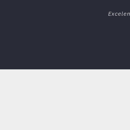
Equipa 
Excelen
s