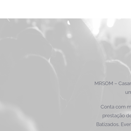
MRSOM – Casame
um
Conta com ma
prestação de
Batizados, Even