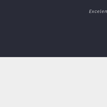
Equipa 
Excelen
s