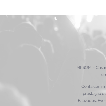
MRSOM – Casame
um
Conta com ma
prestação de
Batizados, Even