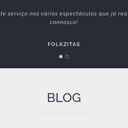
simpática e profissional. Sempre prestáveis. 
te serviço nos vários espectáculos que já re
erviços prestados sempre da melhor qualidad
connosco!
Espetáculos à Maneira
FOLKZITAS
BLOG