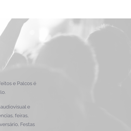
itos e Palcos é
lo.
audiovisual e
cias, feiras,
versário, Festas