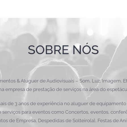
SOBRE NÓS
ntos & Aluguer de Audiovisuais – Som, Luz, Imagem, Efe
a empresa de prestação de serviços na área do espetácu
is de 3 anos de experiência no aluguer de equipamento 
 serviços para eventos como Concertos, eventos, conferên
tos de Empresa, Despedidas de Solteiro(a), Festas de Ani