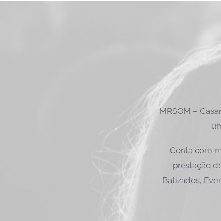
MRSOM – Casame
um
Conta com ma
prestação de
Batizados, Even