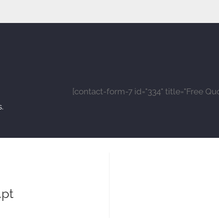
[contact-form-7 id="334" title="Free Qu
.
pt