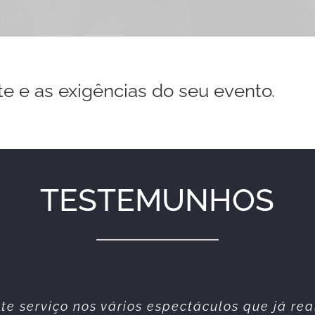
te e as exigências do seu evento.
TESTEMUNHOS
simpática e profissional. Sempre prestáveis. 
te serviço nos vários espectáculos que já re