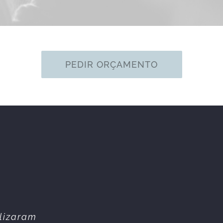
PEDIR ORÇAMENTO
Todos os
alizaram