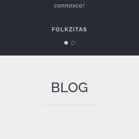
erviços prestados sempre da melhor qualidad
connosco!
Espetáculos à Maneira
FOLKZITAS
BLOG