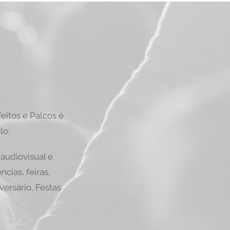
itos e Palcos é
lo.
audiovisual e
cias, feiras,
versário, Festas