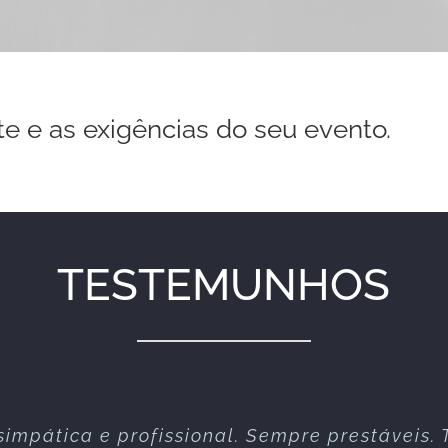
te e as exigências do seu evento.
TESTEMUNHOS
simpática e profissional. Sempre prestáveis. 
te serviço nos vários espectáculos que já re