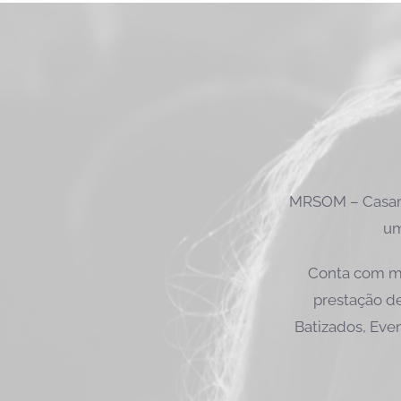
MRSOM – Casame
um
Conta com ma
prestação de
Batizados, Even