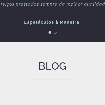
erviços prestados sempre da melhor qualidad
connosco!
Espetáculos à Maneira
FOLKZITAS
,
BLOG