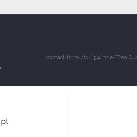
[contact-form-7 id="334" title="Free Qu
.
pt