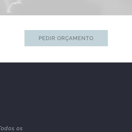
PEDIR ORÇAMENTO
Todos os
alizaram