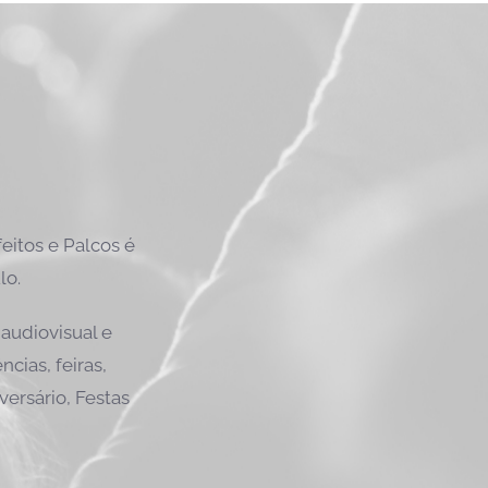
itos e Palcos é
lo.
audiovisual e
cias, feiras,
versário, Festas