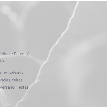
itos e Palcos é
lo.
audiovisual e
cias, feiras,
versário, Festas