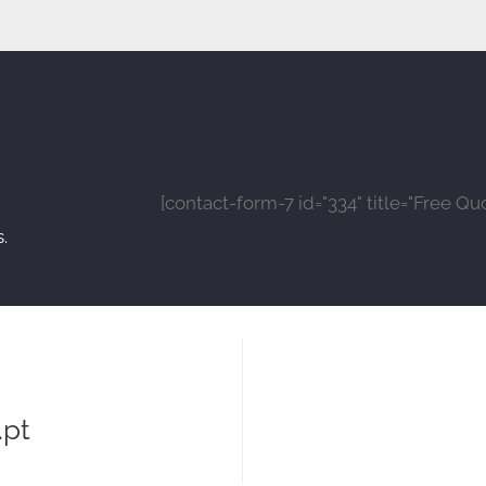
[contact-form-7 id="334" title="Free Qu
.
pt