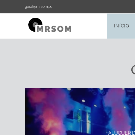
Skip
geral@mrsom.pt
to
content
INÍCIO
ALUGUER 