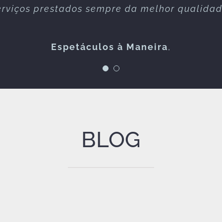
erviços prestados sempre da melhor qualidad
connosco!
Espetáculos à Maneira
FOLKZITAS
,
BLOG